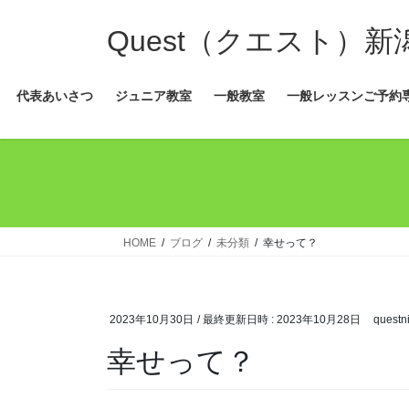
コ
ナ
ン
ビ
Quest（クエスト）
テ
ゲ
ン
ー
代表あいさつ
ジュニア教室
一般教室
一般レッスンご予約
ツ
シ
へ
ョ
ス
ン
キ
に
ッ
移
プ
動
HOME
ブログ
未分類
幸せって？
2023年10月30日
/ 最終更新日時 :
2023年10月28日
questni
幸せって？