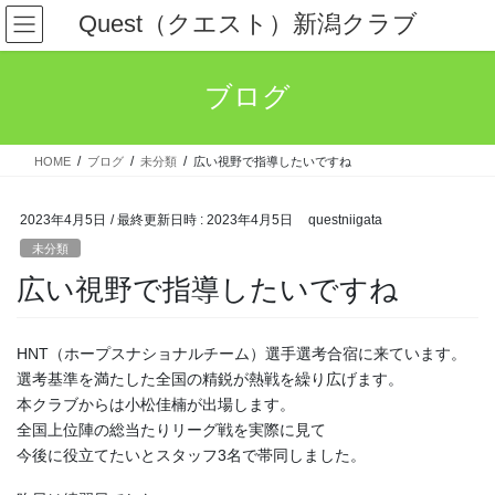
コ
ナ
Quest（クエスト）新潟クラブ
ン
ビ
テ
ゲ
ン
ー
ブログ
ツ
シ
へ
ョ
ス
ン
HOME
ブログ
未分類
広い視野で指導したいですね
キ
に
ッ
移
プ
動
2023年4月5日
/ 最終更新日時 :
2023年4月5日
questniigata
未分類
広い視野で指導したいですね
HNT（ホープスナショナルチーム）選手選考合宿に来ています。
選考基準を満たした全国の精鋭が熱戦を繰り広げます。
本クラブからは小松佳楠が出場します。
全国上位陣の総当たりリーグ戦を実際に見て
今後に役立てたいとスタッフ3名で帯同しました。