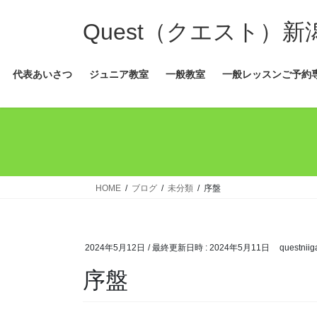
コ
ナ
ン
ビ
Quest（クエスト）
テ
ゲ
ン
ー
代表あいさつ
ジュニア教室
一般教室
一般レッスンご予約
ツ
シ
へ
ョ
ス
ン
キ
に
ッ
移
プ
動
HOME
ブログ
未分類
序盤
2024年5月12日
/ 最終更新日時 :
2024年5月11日
questniig
序盤