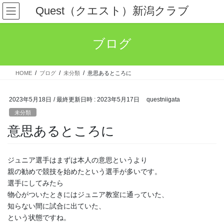
コ
ナ
Quest（クエスト）新潟クラブ
ン
ビ
テ
ゲ
ン
ー
ブログ
ツ
シ
へ
ョ
ス
ン
HOME
ブログ
未分類
意思あるところに
キ
に
ッ
移
プ
動
2023年5月18日
/ 最終更新日時 :
2023年5月17日
questniigata
未分類
意思あるところに
ジュニア選手はまずは本人の意思というより
親の勧めで競技を始めたという選手が多いです。
選手にしてみたら
物心がついたときにはジュニア教室に通っていた、
知らない間に試合に出ていた、
という状態ですね。