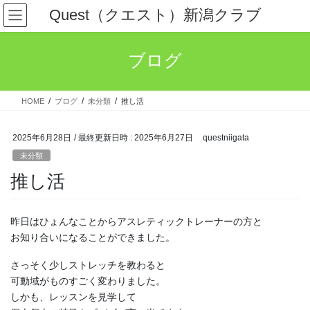
コ
ナ
Quest（クエスト）新潟クラブ
ン
ビ
テ
ゲ
ン
ー
ブログ
ツ
シ
へ
ョ
ス
ン
HOME
ブログ
未分類
推し活
キ
に
ッ
移
プ
動
2025年6月28日
/ 最終更新日時 :
2025年6月27日
questniigata
未分類
推し活
昨日はひょんなことからアスレティックトレーナーの方と
お知り合いになることができました。
さっそく少しストレッチを教わると
可動域がものすごく変わりました。
しかも、レッスンを見学して