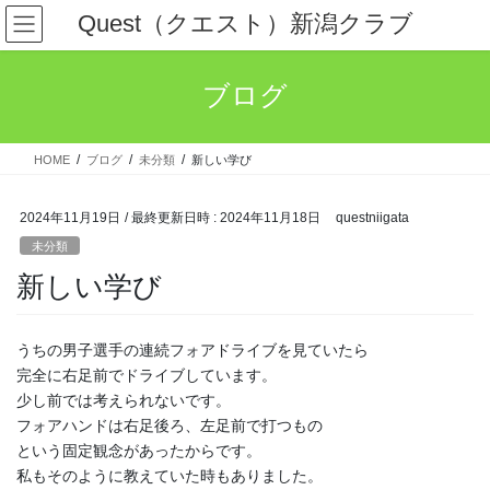
コ
ナ
Quest（クエスト）新潟クラブ
ン
ビ
テ
ゲ
ン
ー
ブログ
ツ
シ
へ
ョ
ス
ン
HOME
ブログ
未分類
新しい学び
キ
に
ッ
移
プ
動
2024年11月19日
/ 最終更新日時 :
2024年11月18日
questniigata
未分類
新しい学び
うちの男子選手の連続フォアドライブを見ていたら
完全に右足前でドライブしています。
少し前では考えられないです。
フォアハンドは右足後ろ、左足前で打つもの
という固定観念があったからです。
私もそのように教えていた時もありました。