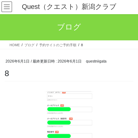
コ
ナ
Quest（クエスト）新潟クラブ
ン
ビ
テ
ゲ
ン
ー
ブログ
ツ
シ
へ
ョ
ス
ン
HOME
ブログ
予約サイトのご予約手順
8
キ
に
ッ
移
プ
動
2026年6月1日
/ 最終更新日時 :
2026年6月1日
questniigata
8