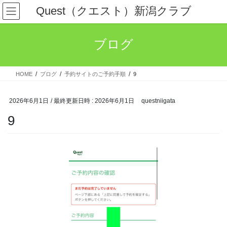
コ
ナ
Quest（クエスト）新潟クラブ
ン
ビ
テ
ゲ
ン
ー
ブログ
ツ
シ
へ
ョ
ス
ン
HOME
ブログ
予約サイトのご予約手順
9
キ
に
ッ
移
プ
動
2026年6月1日
/ 最終更新日時 :
2026年6月1日
questniigata
9