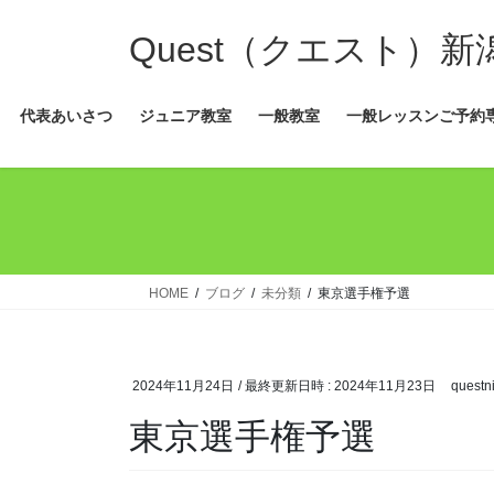
コ
ナ
ン
ビ
Quest（クエスト）
テ
ゲ
ン
ー
代表あいさつ
ジュニア教室
一般教室
一般レッスンご予約
ツ
シ
へ
ョ
ス
ン
キ
に
ッ
移
プ
動
HOME
ブログ
未分類
東京選手権予選
2024年11月24日
/ 最終更新日時 :
2024年11月23日
questni
東京選手権予選