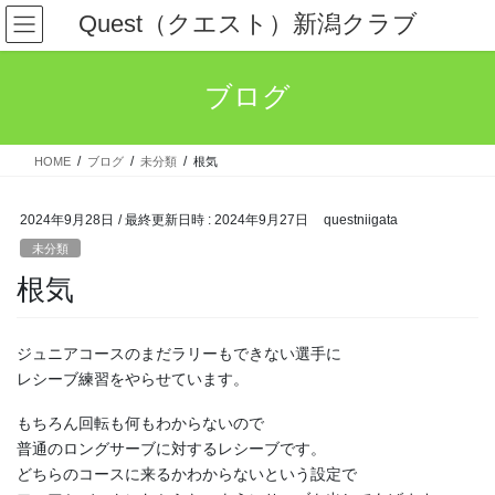
コ
ナ
Quest（クエスト）新潟クラブ
ン
ビ
テ
ゲ
ン
ー
ブログ
ツ
シ
へ
ョ
ス
ン
HOME
ブログ
未分類
根気
キ
に
ッ
移
プ
動
2024年9月28日
/ 最終更新日時 :
2024年9月27日
questniigata
未分類
根気
ジュニアコースのまだラリーもできない選手に
レシーブ練習をやらせています。
もちろん回転も何もわからないので
普通のロングサーブに対するレシーブです。
どちらのコースに来るかわからないという設定で