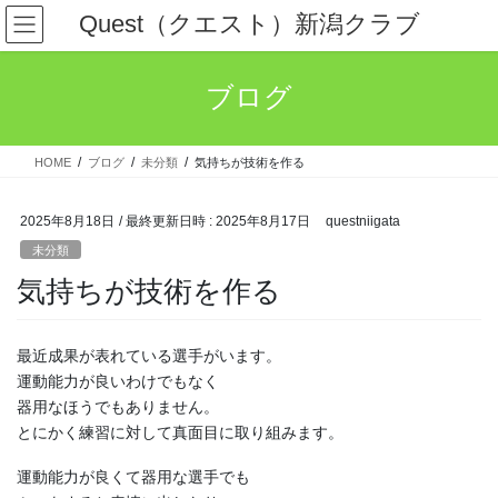
コ
ナ
Quest（クエスト）新潟クラブ
ン
ビ
テ
ゲ
ン
ー
ブログ
ツ
シ
へ
ョ
ス
ン
HOME
ブログ
未分類
気持ちが技術を作る
キ
に
ッ
移
プ
動
2025年8月18日
/ 最終更新日時 :
2025年8月17日
questniigata
未分類
気持ちが技術を作る
最近成果が表れている選手がいます。
運動能力が良いわけでもなく
器用なほうでもありません。
とにかく練習に対して真面目に取り組みます。
運動能力が良くて器用な選手でも