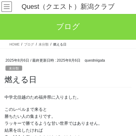
コ
ナ
Quest（クエスト）新潟クラブ
ン
ビ
テ
ゲ
ン
ー
ブログ
ツ
シ
へ
ョ
ス
ン
HOME
ブログ
未分類
燃える日
キ
に
ッ
移
プ
動
2025年8月6日
/ 最終更新日時 :
2025年8月6日
questniigata
未分類
燃える日
中学北信越のため福井県に入りました。
このレベルまで来ると
勝ちたい人の集まりです。
ラッキーで勝てるような甘い世界ではありません。
結果を出したければ