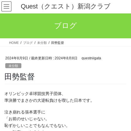
コ
ナ
Quest（クエスト）新潟クラブ
ン
ビ
テ
ゲ
ン
ー
ブログ
ツ
シ
へ
ョ
ス
ン
HOME
ブログ
未分類
田勢監督
キ
に
ッ
移
プ
動
2024年8月9日
/ 最終更新日時 :
2024年8月8日
questniigata
未分類
田勢監督
オリンピック卓球競技男子団体、
準決勝でまさかの大逆転負けを喫した日本です。
泣き崩れる張本選手に
「お前のせいじゃない。
恥ずかしいことでもなんでもない。