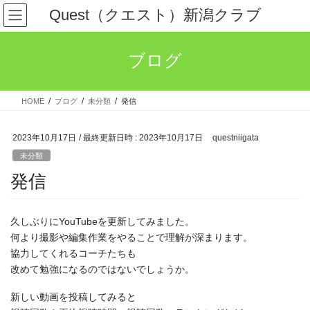
コ
ナ
Quest（クエスト）新潟クラブ
ン
ビ
テ
ゲ
ン
ー
ブログ
ツ
シ
へ
ョ
ス
ン
HOME
ブログ
未分類
発信
キ
に
ッ
移
プ
動
2023年10月17日
/ 最終更新日時 :
2023年10月17日
questniigata
未分類
発信
久しぶりにYouTubeを更新してみました。
何より撮影や編集作業をやることで理解が深まります。
協力してくれるコーチたちも
改めて勉強になるのではないでしょうか。
新しい動画を投稿してみると