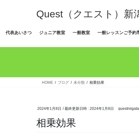
コ
ナ
ン
ビ
Quest（クエスト）
テ
ゲ
ン
ー
代表あいさつ
ジュニア教室
一般教室
一般レッスンご予約
ツ
シ
へ
ョ
ス
ン
キ
に
ッ
移
プ
動
HOME
ブログ
未分類
相乗効果
2024年1月8日
/ 最終更新日時 :
2024年1月8日
questniigata
相乗効果