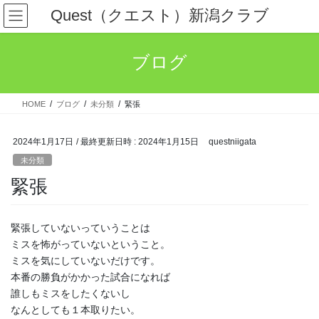
コ
ナ
Quest（クエスト）新潟クラブ
ン
ビ
テ
ゲ
ン
ー
ブログ
ツ
シ
へ
ョ
ス
ン
HOME
ブログ
未分類
緊張
キ
に
ッ
移
プ
動
2024年1月17日
/ 最終更新日時 :
2024年1月15日
questniigata
未分類
緊張
緊張していないっていうことは
ミスを怖がっていないということ。
ミスを気にしていないだけです。
本番の勝負がかかった試合になれば
誰しもミスをしたくないし
なんとしても１本取りたい。