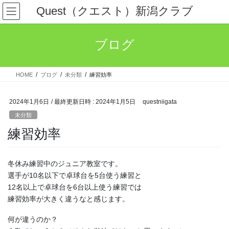
コ
ナ
Quest（クエスト）新潟クラブ
ン
ビ
テ
ゲ
ン
ー
ブログ
ツ
シ
へ
ョ
ス
ン
HOME
ブログ
未分類
練習効率
キ
に
ッ
移
プ
動
2024年1月6日
/ 最終更新日時 :
2024年1月5日
questniigata
未分類
練習効率
冬休み練習中のジュニア教室です。
選手が10名以下で卓球台を5台使う練習と
12名以上で卓球台を6台以上使う練習では
練習効率が大きく違うなと感じます。
何が違うのか？