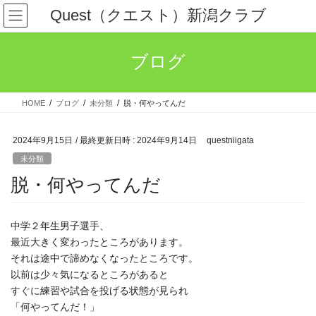
コ
ナ
Quest（クエスト）新潟クラブ
ン
ビ
テ
ゲ
ン
ー
ブログ
ツ
シ
へ
ョ
ス
ン
HOME
ブログ
未分類
脱・何やってんだ
キ
に
ッ
移
プ
動
2024年9月15日
/ 最終更新日時 :
2024年9月14日
questniigata
未分類
脱・何やってんだ
中学２年生男子選手、
最近大きく変わったところがあります。
それは途中で諦めなくなったところです。
以前は少々気になるところがあると
すぐに練習や試合を投げる状態が見られ
「何やってんだ！」