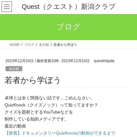
コ
ナ
Quest（クエスト）新潟クラブ
ン
ビ
テ
ゲ
ン
ー
ブログ
ツ
シ
へ
ョ
ス
ン
HOME
ブログ
未分類
若者から学ぼう
キ
に
ッ
移
プ
動
2023年12月24日
/ 最終更新日時 :
2023年12月24日
questniigata
未分類
若者から学ぼう
卓球とは全く関係ない話です…ごめんなさい。
QuizKnock（クイズノック）って知ってますか？
クイズを題材とするYouTubeなどを
制作している知的メディアです。
最近の動画
【密着】ドキュメンタリーQuizKnockの動画ができるまで