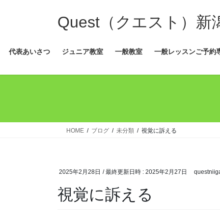
コ
ナ
ン
ビ
Quest（クエスト）
テ
ゲ
ン
ー
代表あいさつ
ジュニア教室
一般教室
一般レッスンご予約
ツ
シ
へ
ョ
ス
ン
キ
に
ッ
移
プ
動
HOME
ブログ
未分類
視覚に訴える
2025年2月28日
/ 最終更新日時 :
2025年2月27日
questniig
視覚に訴える