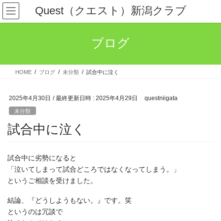
コ
ナ
Quest（クエスト）新潟クラブ
ン
ビ
テ
ゲ
ン
ー
ブログ
ツ
シ
へ
ョ
ス
ン
HOME
ブログ
未分類
試合中に泣く
キ
に
ッ
移
プ
動
2025年4月30日
/ 最終更新日時 :
2025年4月29日
questniigata
未分類
試合中に泣く
試合中に劣勢になると
「泣いてしまって試合どころではなくなってしまう。」
というご相談を受けました。
結論、『どうしようもない。』です。笑
というのは冗談で