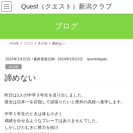
コ
ナ
Quest（クエスト）新潟クラブ
ン
ビ
テ
ゲ
ン
ー
ブログ
ツ
シ
へ
ョ
ス
ン
HOME
ブログ
未分類
諦めない
キ
に
ッ
移
プ
動
2024年3月22日
/ 最終更新日時 :
2024年3月22日
questniigata
未分類
諦めない
昨日は1人の中学３年生を送り出しました。
彼女は日本一を目指して頑張りたいと県外の高校へ進学します。
中学１年生のときは体も小さく
成績を出せるようなプレーではありませんでした。
しかしひたむきに努力を続け