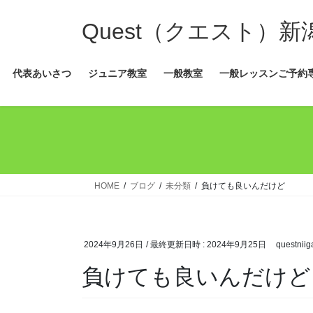
コ
ナ
ン
ビ
Quest（クエスト）
テ
ゲ
ン
ー
代表あいさつ
ジュニア教室
一般教室
一般レッスンご予約
ツ
シ
へ
ョ
ス
ン
キ
に
ッ
移
プ
動
HOME
ブログ
未分類
負けても良いんだけど
2024年9月26日
/ 最終更新日時 :
2024年9月25日
questniig
負けても良いんだけど