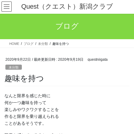
コ
ナ
Quest（クエスト）新潟クラブ
ン
ビ
テ
ゲ
ン
ー
ブログ
ツ
シ
へ
ョ
ス
ン
HOME
ブログ
未分類
趣味を持つ
キ
に
ッ
移
プ
動
2020年9月22日
/ 最終更新日時 :
2020年9月19日
questniigata
未分類
趣味を持つ
なんと限界を感じた時に
何か一つ趣味を持って
楽しみやワクワクすることを
作ると限界を乗り越えられる
ことがあるそうです。