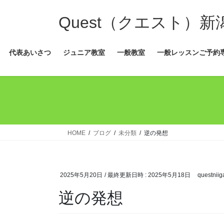
コ
ナ
ン
ビ
Quest（クエスト）
テ
ゲ
ン
ー
代表あいさつ
ジュニア教室
一般教室
一般レッスンご予約
ツ
シ
へ
ョ
ス
ン
キ
に
ッ
移
プ
動
HOME
ブログ
未分類
逆の発想
2025年5月20日
/ 最終更新日時 :
2025年5月18日
questniig
逆の発想