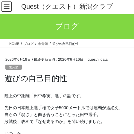
コ
ナ
Quest（クエスト）新潟クラブ
ン
ビ
テ
ゲ
ン
ー
ブログ
ツ
シ
へ
ョ
ス
ン
HOME
ブログ
未分類
遊びの自己目的性
キ
に
ッ
移
プ
動
2026年6月19日
/ 最終更新日時 :
2026年6月16日
questniigata
未分類
遊びの自己目的性
陸上の中距離「田中希実」選手の話です。
先日の日本陸上選手権で女子5000メートルでは連覇が途絶え、
自らの「弱さ」と向き合うことになった田中選手。
敗戦後、改めて「なぜ走るのか」を問い続けました。
いつしか