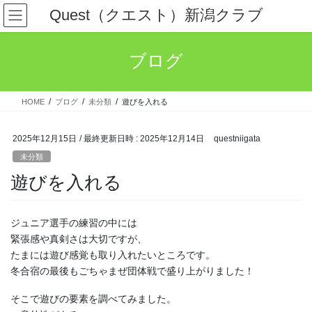
コ
ナ
Quest（クエスト）新潟クラブ
ン
ビ
テ
ゲ
ン
ー
ブログ
ツ
シ
へ
ョ
ス
ン
HOME
ブログ
未分類
遊びを入れる
キ
に
ッ
移
プ
動
2025年12月15日
/ 最終更新日時 :
2025年12月14日
questniigata
未分類
遊びを入れる
ジュニア選手の練習の中には
緊張感や真剣さは大切ですが、
たまには遊び感覚も取り入れたいところです。
冬合宿の最後もごちゃまぜ団体戦で盛り上がりました！
そこで遊びの要素を調べてみました。