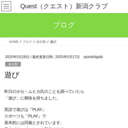
コ
ナ
Quest（クエスト）新潟クラブ
ン
ビ
テ
ゲ
ン
ー
ブログ
ツ
シ
へ
ョ
ス
ン
HOME
ブログ
未分類
遊び
キ
に
ッ
移
プ
動
2025年5月18日
/ 最終更新日時 :
2025年5月17日
questniigata
未分類
遊び
昨日のホセ・ムヒカ氏のことを調べていたら
「遊び」に興味を持ちました。
英語で遊びは『PLAY』
スポーツも『PLAY』で
基本的には同義とされています。