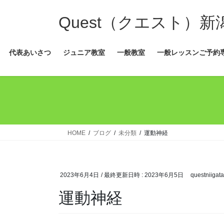
コ
ナ
ン
ビ
Quest（クエスト）
テ
ゲ
ン
ー
代表あいさつ
ジュニア教室
一般教室
一般レッスンご予約
ツ
シ
へ
ョ
ス
ン
キ
に
ッ
移
プ
動
HOME
ブログ
未分類
運動神経
2023年6月4日
/ 最終更新日時 :
2023年6月5日
questniigata
運動神経