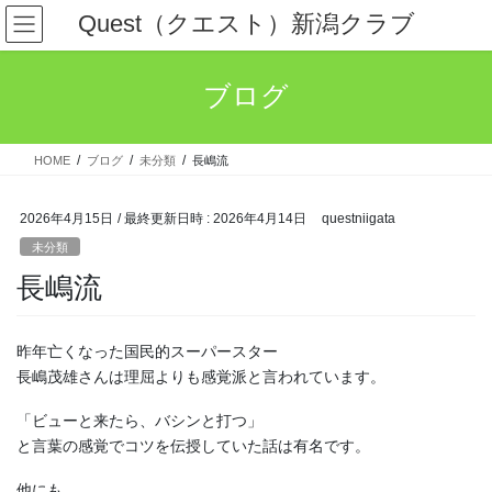
コ
ナ
Quest（クエスト）新潟クラブ
ン
ビ
テ
ゲ
ン
ー
ブログ
ツ
シ
へ
ョ
ス
ン
HOME
ブログ
未分類
長嶋流
キ
に
ッ
移
プ
動
2026年4月15日
/ 最終更新日時 :
2026年4月14日
questniigata
未分類
長嶋流
昨年亡くなった国民的スーパースター
長嶋茂雄さんは理屈よりも感覚派と言われています。
「ビューと来たら、バシンと打つ」
と言葉の感覚でコツを伝授していた話は有名です。
他にも