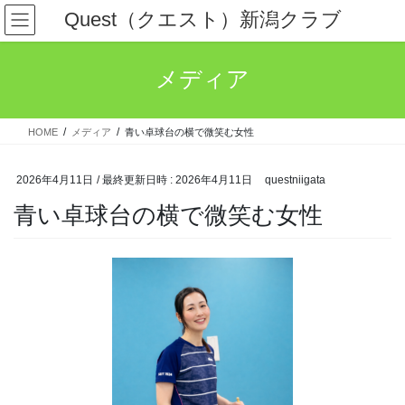
コ
ナ
Quest（クエスト）新潟クラブ
ン
ビ
テ
ゲ
ン
ー
メディア
ツ
シ
へ
ョ
ス
ン
HOME
メディア
青い卓球台の横で微笑む女性
キ
に
ッ
移
プ
動
2026年4月11日
/ 最終更新日時 :
2026年4月11日
questniigata
青い卓球台の横で微笑む女性