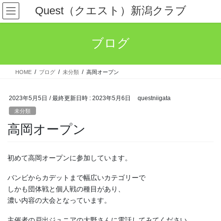
コ
ナ
Quest（クエスト）新潟クラブ
ン
ビ
テ
ゲ
ン
ー
ブログ
ツ
シ
へ
ョ
ス
ン
HOME
ブログ
未分類
高岡オープン
キ
に
ッ
移
プ
動
2023年5月5日
/ 最終更新日時 :
2023年5月6日
questniigata
未分類
高岡オープン
初めて高岡オープンに参加しています。
バンビからカデットまで幅広いカテゴリーで
しかも団体戦と個人戦の種目があり、
濃い内容の大会となっています。
主催者の戸出ジュニアの大野さんに電話してみてください。