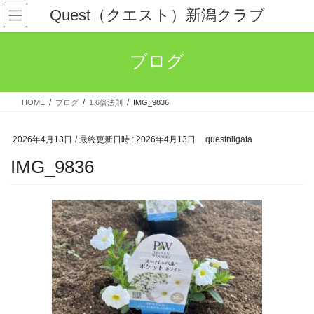
コ
ナ
Quest（クエスト）新潟クラブ
ン
ビ
テ
ゲ
ン
ー
ブログ
ツ
シ
へ
ョ
ス
ン
HOME
ブログ
1.6倍法則
IMG_9836
キ
に
ッ
移
プ
動
2026年4月13日
/ 最終更新日時 :
2026年4月13日
questniigata
IMG_9836