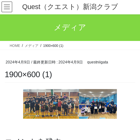
コ
ナ
Quest（クエスト）新潟クラブ
ン
ビ
テ
ゲ
ン
ー
メディア
ツ
シ
へ
ョ
ス
ン
HOME
メディア
1900×600 (1)
キ
に
ッ
移
プ
動
2024年4月9日
/ 最終更新日時 :
2024年4月9日
questniigata
1900×600 (1)