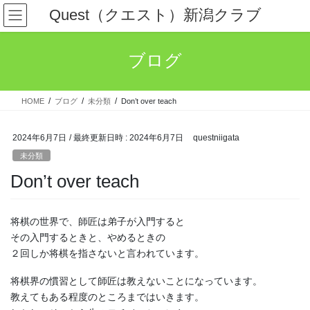
コ
ナ
Quest（クエスト）新潟クラブ
ン
ビ
テ
ゲ
ン
ー
ブログ
ツ
シ
へ
ョ
ス
ン
HOME
ブログ
未分類
Don’t over teach
キ
に
ッ
移
プ
動
2024年6月7日
/ 最終更新日時 :
2024年6月7日
questniigata
未分類
Don’t over teach
将棋の世界で、師匠は弟子が入門すると
その入門するときと、やめるときの
２回しか将棋を指さないと言われています。
将棋界の慣習として師匠は教えないことになっています。
教えてもある程度のところまではいきます。