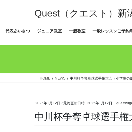
コ
ナ
ン
ビ
Quest（クエスト）
テ
ゲ
ン
ー
代表あいさつ
ジュニア教室
一般教室
一般レッスンご予約
ツ
シ
へ
ョ
ス
ン
キ
に
ッ
移
プ
動
HOME
NEWS
中川杯争奪卓球選手権大会（小学生の
2025年1月12日
/ 最終更新日時 :
2025年1月12日
questniig
中川杯争奪卓球選手権