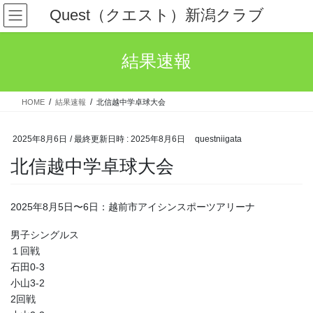
コ
ナ
Quest（クエスト）新潟クラブ
ン
ビ
テ
ゲ
ン
ー
結果速報
ツ
シ
へ
ョ
ス
ン
HOME
結果速報
北信越中学卓球大会
キ
に
ッ
移
プ
動
2025年8月6日
/ 最終更新日時 :
2025年8月6日
questniigata
北信越中学卓球大会
2025年8月5日〜6日：越前市アイシンスポーツアリーナ
男子シングルス
１回戦
石田0-3
小山3-2
2回戦