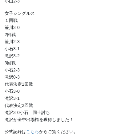
小山2-3
女子シングルス
１回戦
笹川3-0
2回戦
笹川2-3
小石3-1
滝沢3-2
3回戦
小石2-3
滝沢0-3
代表決定1回戦
小石3-0
滝沢3-1
代表決定2回戦
滝沢3-0小石 同士討ち
滝沢が全中出場権を獲得しました！
公式記録は
こちら
からご覧ください。