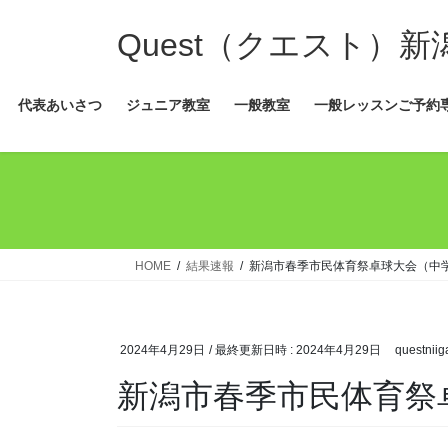
コ
ナ
ン
ビ
Quest（クエスト）
テ
ゲ
ン
ー
代表あいさつ
ジュニア教室
一般教室
一般レッスンご予約
ツ
シ
へ
ョ
ス
ン
キ
に
ッ
移
プ
動
HOME
結果速報
新潟市春季市民体育祭卓球大会（中
2024年4月29日
/ 最終更新日時 :
2024年4月29日
questniig
新潟市春季市民体育祭