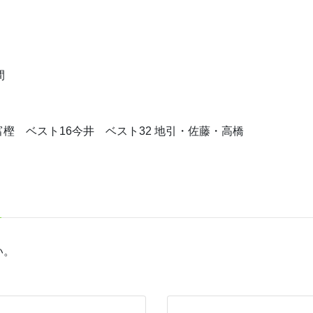
間
樫 ベスト16今井 ベスト32 地引・佐藤・高橋
い。