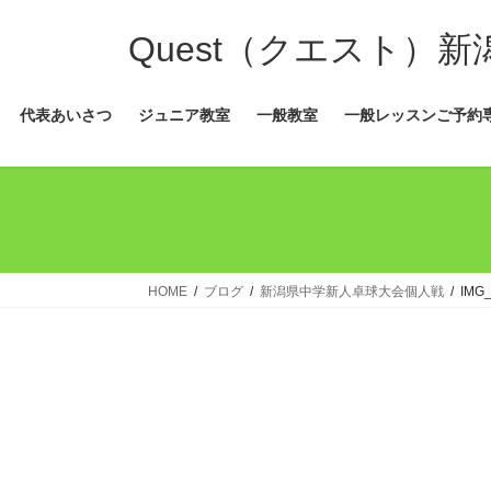
コ
ナ
ン
ビ
Quest（クエスト）
テ
ゲ
ン
ー
代表あいさつ
ジュニア教室
一般教室
一般レッスンご予約
ツ
シ
へ
ョ
ス
ン
キ
に
ッ
移
プ
動
HOME
ブログ
新潟県中学新人卓球大会個人戦
IMG