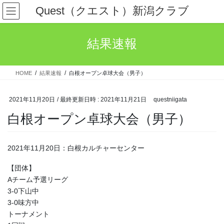
コ
ナ
Quest（クエスト）新潟クラブ
ン
ビ
テ
ゲ
ン
ー
結果速報
ツ
シ
へ
ョ
ス
ン
HOME
結果速報
白根オープン卓球大会（男子）
キ
に
ッ
移
プ
動
2021年11月20日
/ 最終更新日時 :
2021年11月21日
questniigata
白根オープン卓球大会（男子）
2021年11月20日：白根カルチャーセンター
【団体】
Aチーム予選リーグ
3-0下山中
3-0味方中
トーナメント