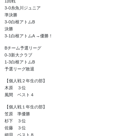
1回戦
3-0糸魚川ジュニア
準決勝
3-0白根アトムB
決勝
3-1白根アトムA →優勝！
Bチーム予選リーグ
0-3新大クラブ
1-3白根アトムB
予選リーグ敗退
【個人戦２年生の部】
木原 ３位
風間 ベスト４
【個人戦１年生の部】
笠原 準優勝
杉下 ３位
佐藤 ３位
細貝 ベスト８