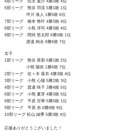
4部リーグ 信太 葉介 4勝3敗 4位
5部リーグ 熊谷 羽流 5勝1敗 1位
坪川 湊人 1勝5敗 6位
7部リーグ 橋本 惟叶 4勝3敗 4位
8部リーグ 小島 淳司 4勝3敗 4位
9部リーグ 間持 悠太郎 6勝0敗 1位
渡邉 絢永 0勝6敗 7位
女子
1部リーグ 熊谷 星那 6勝1敗 2位
小熊 陽依 1勝6敗 7位
2部リーグ 佐々木 葵衣 4勝3敗 4位
3部リーグ 小熊 心陽 5勝2敗 3位
4部リーグ 渡邊 咲子 3勝4敗 5位
6部リーグ 小熊 夏芽 4勝3敗 5位
8部リーグ 平原 百華 5勝0敗 1位
9部リーグ 平原 糸 0勝8敗 9位
10部リーグ 松山 紬季 5勝3敗 4位
応援ありがとうございました！