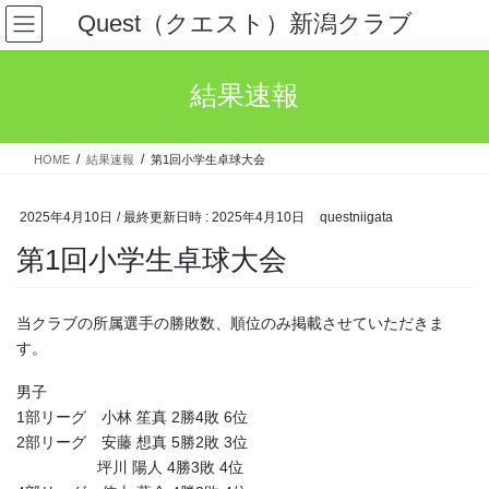
コ
ナ
Quest（クエスト）新潟クラブ
ン
ビ
テ
ゲ
ン
ー
結果速報
ツ
シ
へ
ョ
ス
ン
HOME
結果速報
第1回小学生卓球大会
キ
に
ッ
移
プ
動
2025年4月10日
/ 最終更新日時 :
2025年4月10日
questniigata
第1回小学生卓球大会
当クラブの所属選手の勝敗数、順位のみ掲載させていただきま
す。
男子
1部リーグ 小林 笙真 2勝4敗 6位
2部リーグ 安藤 想真 5勝2敗 3位
坪川 陽人 4勝3敗 4位