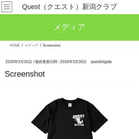
コ
ナ
Quest（クエスト）新潟クラブ
ン
ビ
テ
ゲ
ン
ー
メディア
ツ
シ
へ
ョ
ス
ン
HOME
メディア
Screenshot
キ
に
ッ
移
プ
動
2026年3月30日
/ 最終更新日時 :
2026年3月30日
questniigata
Screenshot