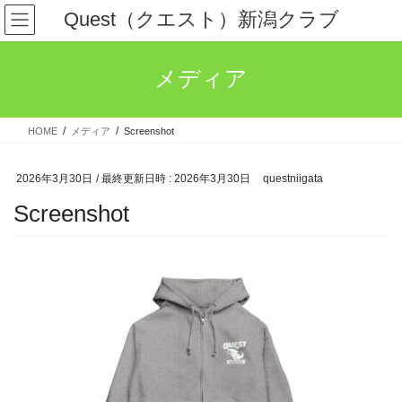
コ
ナ
Quest（クエスト）新潟クラブ
ン
ビ
テ
ゲ
ン
ー
メディア
ツ
シ
へ
ョ
ス
ン
HOME
メディア
Screenshot
キ
に
ッ
移
プ
動
2026年3月30日
/ 最終更新日時 :
2026年3月30日
questniigata
Screenshot