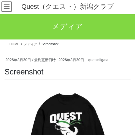
コ
ナ
Quest（クエスト）新潟クラブ
ン
ビ
テ
ゲ
ン
ー
メディア
ツ
シ
へ
ョ
ス
ン
HOME
メディア
Screenshot
キ
に
ッ
移
プ
動
2026年3月30日
/ 最終更新日時 :
2026年3月30日
questniigata
Screenshot