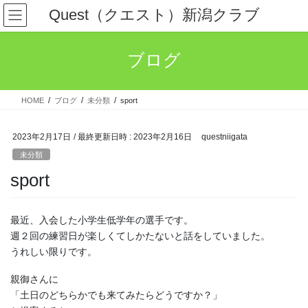
コ
ナ
Quest（クエスト）新潟クラブ
ン
ビ
テ
ゲ
ン
ー
ブログ
ツ
シ
へ
ョ
ス
ン
HOME
ブログ
未分類
sport
キ
に
ッ
移
プ
動
2023年2月17日
/ 最終更新日時 :
2023年2月16日
questniigata
未分類
sport
最近、入会した小学生低学年の選手です。
週２回の練習日が楽しくてしかたないと話をしていました。
うれしい限りです。
親御さんに
「土日のどちらかでも来てみたらどうですか？」