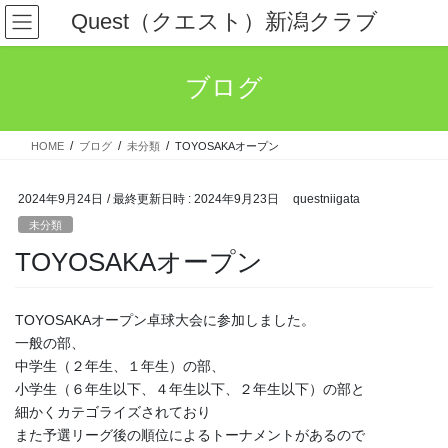
コ
ナ
Quest（クエスト）新潟クラブ
ン
ビ
テ
ゲ
ン
ー
ブログ
ツ
シ
へ
ョ
ス
ン
HOME
ブログ
未分類
TOYOSAKAオープン
キ
に
ッ
移
プ
動
2024年9月24日
/ 最終更新日時 :
2024年9月23日
questniigata
未分類
TOYOSAKAオープン
TOYOSAKAオープン卓球大会に参加しました。
一般の部、
中学生（２年生、１年生）の部、
小学生（６年生以下、４年生以下、２年生以下）の部と
細かくカテゴライズされており
また予選リーグ後の順位によるトーナメントがあるので