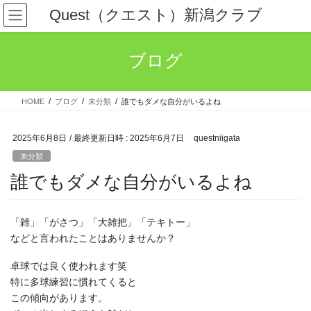
コ
ナ
Quest（クエスト）新潟クラブ
ン
ビ
テ
ゲ
ン
ー
ブログ
ツ
シ
へ
ョ
ス
ン
HOME
ブログ
未分類
誰でもダメな自分がいるよね
キ
に
ッ
移
プ
動
2025年6月8日
/ 最終更新日時 :
2025年6月7日
questniigata
未分類
誰でもダメな自分がいるよね
「雑」「がさつ」「大雑把」「テキトー」
などと言われたことはありませんか？
卓球では良く使われます笑
特に多球練習に慣れてくると
この傾向があります。