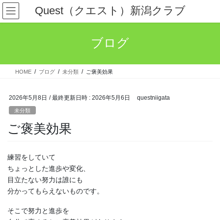
コ
ナ
Quest（クエスト）新潟クラブ
ン
ビ
テ
ゲ
ン
ー
ブログ
ツ
シ
へ
ョ
ス
ン
HOME
ブログ
未分類
ご褒美効果
キ
に
ッ
移
プ
動
2026年5月8日
/ 最終更新日時 :
2026年5月6日
questniigata
未分類
ご褒美効果
練習をしていて
ちょっとした進歩や変化、
目立たない努力は誰にも
分かってもらえないものです。
そこで努力と進歩を