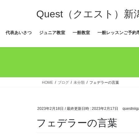
コ
ナ
ン
ビ
Quest（クエスト）
テ
ゲ
ン
ー
代表あいさつ
ジュニア教室
一般教室
一般レッスンご予約
ツ
シ
へ
ョ
ス
ン
キ
に
ッ
移
プ
動
HOME
ブログ
未分類
フェデラーの言葉
2023年2月18日
/ 最終更新日時 :
2023年2月17日
questniig
フェデラーの言葉