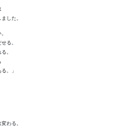
は
しました。
い。
だせる。
れる。
も
ある。」
は変わる。