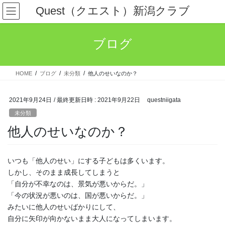
コ
ナ
Quest（クエスト）新潟クラブ
ン
ビ
テ
ゲ
ン
ー
ブログ
ツ
シ
へ
ョ
ス
ン
HOME
ブログ
未分類
他人のせいなのか？
キ
に
ッ
移
プ
動
2021年9月24日
/ 最終更新日時 :
2021年9月22日
questniigata
未分類
他人のせいなのか？
いつも「他人のせい」にする子どもは多くいます。
しかし、そのまま成長してしまうと
「自分が不幸なのは、景気が悪いからだ。」
「今の状況が悪いのは、国が悪いからだ。」
みたいに他人のせいばかりにして、
自分に矢印が向かないまま大人になってしまいます。